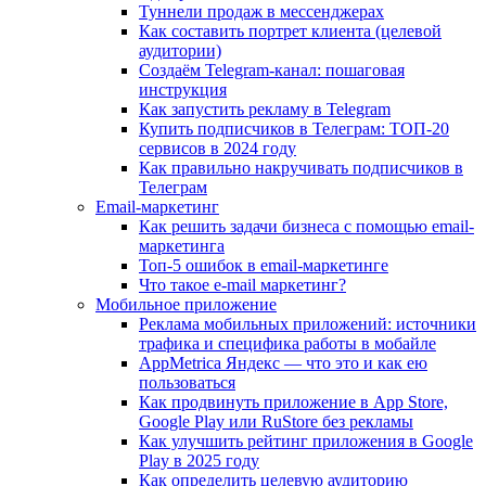
Туннели продаж в мессенджерах
Как составить портрет клиента (целевой
аудитории)
Создаём Telegram-канал: пошаговая
инструкция
Как запустить рекламу в Telegram
Купить подписчиков в Телеграм: ТОП-20
сервисов в 2024 году
Как правильно накручивать подписчиков в
Телеграм
Email-маркетинг
Как решить задачи бизнеса с помощью email-
маркетинга
Топ-5 ошибок в email-маркетинге
Что такое e-mail маркетинг?
Мобильное приложение
Реклама мобильных приложений: источники
трафика и специфика работы в мобайле
AppMetrica Яндекс — что это и как ею
пользоваться
Как продвинуть приложение в App Store,
Google Play или RuStore без рекламы
Как улучшить рейтинг приложения в Google
Play в 2025 году
Как определить целевую аудиторию