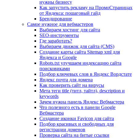
нужны бизнесу
Как запустить рекламу на ПромоСтраницах
от Яндекса: пошаговый гайд
Брендирование
Самое нужное для вебмастеров
Выбираем хостинг для сайта
SEO-инструменты
Где заработать?
Выбираем движок для сайта (CMS)
Создание карты сайта Sitemap xml для
Яндекса и Google
Robots.txt улучшаем индексацию сайта
поисковиками
Подбор ключевых слов в Яндекс Вордстате
Яндекс почта для домена
Как проверить сайт на вирусы
Мета теги title (титл, тайтл), description и
keywords
Зачем нужна панель Яндекс Вебмастера
Что полезного есть в панели Google
Вебмастера
Создание иконки Favicon для сайта
Подбор красивых и свободных для
регистрации доменов
Проверка сайта на битые ссылки