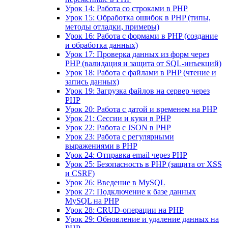
Урок 14: Работа со строками в PHP
Урок 15: Обработка ошибок в PHP (типы,
методы отладки, примеры)
Урок 16: Работа с формами в PHP (создание
и обработка данных)
Урок 17: Проверка данных из форм через
PHP (валидация и защита от SQL-инъекций)
Урок 18: Работа с файлами в PHP (чтение и
запись данных)
Урок 19: Загрузка файлов на сервер через
PHP
Урок 20: Работа с датой и временем на PHP
Урок 21: Сессии и куки в PHP
Урок 22: Работа с JSON в PHP
Урок 23: Работа с регулярными
выражениями в PHP
Урок 24: Отправка email через PHP
Урок 25: Безопасность в PHP (защита от XSS
и CSRF)
Урок 26: Введение в MySQL
Урок 27: Подключение к базе данных
MySQL на PHP
Урок 28: CRUD-операции на PHP
Урок 29: Обновление и удаление данных на