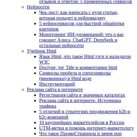
отзывов и ответов: 5 проверенных сервисов
Нейросети
Чек-лист: как написать с нуля статью,
которая попадет в нейровыдачу
5 нейросервисов для быстрой обработки
картинок
Мониторинг ИИ-упоминаний: что о вас
говорит Алиса, ChatGPT, DeepSeek и
остальные нейросети
Учебник Html
Язык Html, что такое Html тэги и валидатор
W3C
Doctype, тег Title и комментарии html
Символы пробела и спецсимволы
(мнемоники) в Html коде
Инструментарий
Реклама сайта в интернете
Регистрация сайта в значимых каталогах
Реклама сайта в интернете. Источники
трафика
5 отличий в стратегиях продвижения b2b и
b2c-компаний
10 крупнейших маркетплейсов в России
UTM-метки в помощь интернет-маркетологу
Что такое ПромоСтраницы и зачем они