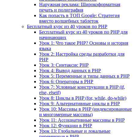
Наружная реклама: Широкоформатная
печать и полиграфия
Как попасть в ТОП Google: Стратегия
вместо волшебных таблеток
Бесплатный курс из 40 уроков по PHP
Бесплатный курс из 40 уроков по PHP для
начинающих
Урок 1: Что такое PHP? Основы и история
языка
Урок 2: Настройка среды разработки для
PHP
Урок 3: Синтаксис PHP
Урок 4: Вывод данных в PHP
Урок 5: Переменные и типы данных в PHP
Урок 6: Операторы в PHP
Урок 7: Условные конструкции в PHP (if,
else, elseif)
Урок 8: Циклы в PHP (for, while, do-while)
Урок 9: Альтернативные циклы в PHP
Урок 10: Массивы в PHP (индексированные
и многомерные массивы)
Урок 11: Ассоциативные массивы в PHP
Урок 12: Функции в PHP
Урок 13: Глобальные и локальные
переменные в PHP