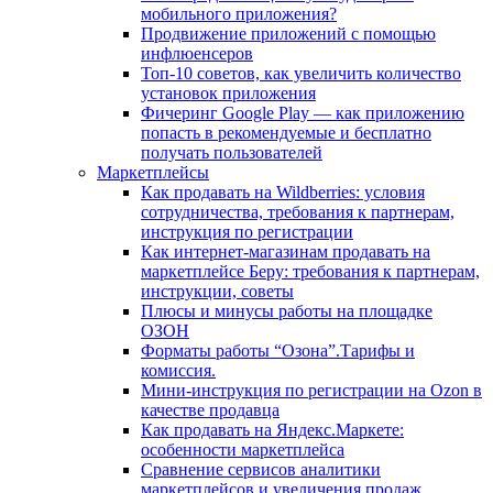
мобильного приложения?
Продвижение приложений с помощью
инфлюенсеров
Топ-10 советов, как увеличить количество
установок приложения
Фичеринг Google Play — как приложению
попасть в рекомендуемые и бесплатно
получать пользователей
Маркетплейсы
Как продавать на Wildberries: условия
сотрудничества, требования к партнерам,
инструкция по регистрации
Как интернет-магазинам продавать на
маркетплейсе Беру: требования к партнерам,
инструкции, советы
Плюсы и минусы работы на площадке
ОЗОН
Форматы работы “Озона”.Тарифы и
комиссия.
Мини-инструкция по регистрации на Ozon в
качестве продавца
Как продавать на Яндекс.Маркете:
особенности маркетплейса
Сравнение сервисов аналитики
маркетплейсов и увеличения продаж