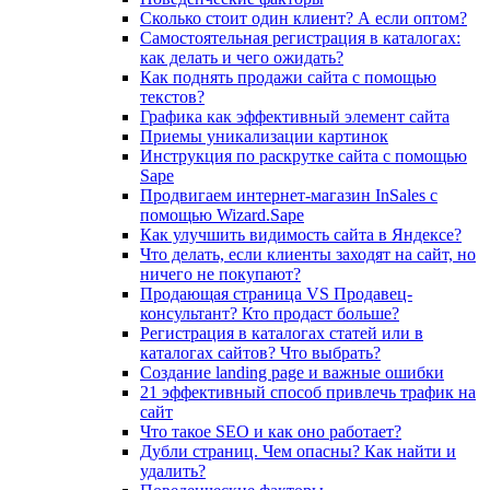
Сколько стоит один клиент? А если оптом?
Самостоятельная регистрация в каталогах:
как делать и чего ожидать?
Как поднять продажи сайта с помощью
текстов?
Графика как эффективный элемент сайта
Приемы уникализации картинок
Инструкция по раскрутке сайта с помощью
Sape
Продвигаем интернет-магазин InSales с
помощью Wizard.Sape
Как улучшить видимость сайта в Яндексе?
Что делать, если клиенты заходят на сайт, но
ничего не покупают?
Продающая страница VS Продавец-
консультант? Кто продаст больше?
Регистрация в каталогах статей или в
каталогах сайтов? Что выбрать?
Cоздание landing page и важные ошибки
21 эффективный способ привлечь трафик на
сайт
Что такое SEO и как оно работает?
Дубли страниц. Чем опасны? Как найти и
удалить?