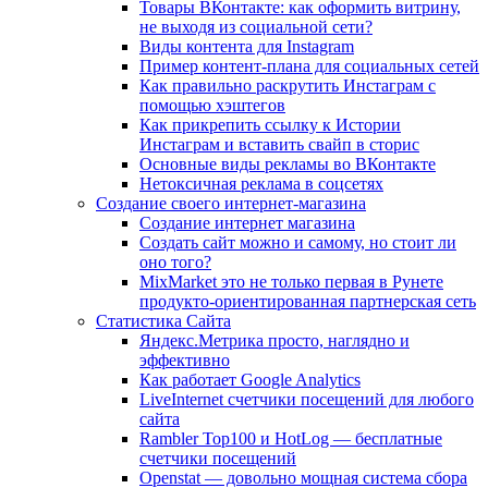
Товары ВКонтакте: как оформить витрину,
не выходя из социальной сети?
Виды контента для Instagram
Пример контент-плана для социальных сетей
Как правильно раскрутить Инстаграм с
помощью хэштегов
Как прикрепить ссылку к Истории
Инстаграм и вставить свайп в сторис
Основные виды рекламы во ВКонтакте
Нетоксичная реклама в соцсетях
Создание своего интернет-магазина
Создание интернет магазина
Создать сайт можно и самому, но стоит ли
оно того?
MixMarket это не только первая в Рунете
продукто-ориентированная партнерская сеть
Статистика Сайта
Яндекс.Метрика просто, наглядно и
эффективно
Как работает Google Analytics
LiveInternet счетчики посещений для любого
сайта
Rambler Top100 и HotLog — бесплатные
счетчики посещений
Openstat — довольно мощная система сбора