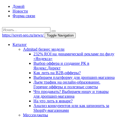
Домой
Новости
Форма связи
https://sovet-seo.ru/news/
Toggle Navigation
Каталог
Admitad бизнес модели
232% ROI на динамической рекламе по фиду
«Яндекса»
Выбор оффера и создание РК в
Яндекс.Директ
Как лить на B2B-офферы?
Выбираем платформу для дропшип-магазина
Льем трафик на онлайн-образование.
Горячие офферы и полезные советы
Что продавать? Выбираем нишу и товары
для дропшип-магазина
На что лить в январе?
Анализ конкурентов или как шпионить за
Shopify-магазинами
Мессенджеры