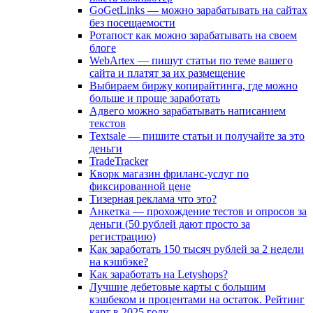
GoGetLinks — можно зарабатывать на сайтах
без посещаемости
Ротапост как можно зарабатывать на своем
блоге
WebArtex — пишут статьи по теме вашего
сайта и платят за их размещение
Выбираем биржу копирайтинга, где можно
больше и проще заработать
Адвего можно зарабатывать написанием
текстов
Textsale — пишите статьи и получайте за это
деньги
TradeTracker
Кворк магазин фриланс-услуг по
фиксированной цене
Тизерная реклама что это?
Анкетка — прохождение тестов и опросов за
деньги (50 рублей дают просто за
регистрацию)
Как заработать 150 тысяч рублей за 2 недели
на кэшбэке?
Как заработать на Letyshops?
Лучшие дебетовые карты с большим
кэшбеком и процентами на остаток. Рейтинг
карт в 2025 году