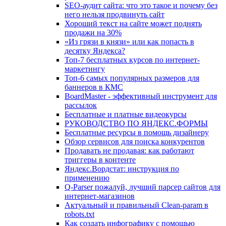
SEO-аудит сайта: что это такое и почему без
него нельзя продвинуть сайт
Хороший текст на сайте может поднять
продажи на 30%
«Из грязи в князи» или как попасть в
десятку Яндекса?
Топ-7 бесплатных курсов по интернет-
маркетингу
Топ-6 самых популярных размеров для
баннеров в КМС
BoardMaster - эффективный инструмент для
рассылок
Бесплатные и платные видеокурсы
РУКОВОДСТВО ПО ЯНДЕКС.ФОРМЫ
Бесплатные ресурсы в помощь дизайнеру
Обзор сервисов для поиска конкурентов
Продавать не продавая: как работают
триггеры в контенте
Яндекс.Вордстат: инструкция по
применению
Q-Parser пожалуй, лучший парсер сайтов для
интернет-магазинов
Актуальный и правильный Clean-param в
robots.txt
Как создать инфографику с помощью