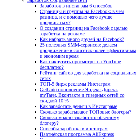
Заработок Социальные сети
Заработок в инстаграм 6 способов
Страницы и группы на Facebook: в чем
разница, и с помощью чего лучше
продвигаться?
О создании страниц на Facebook с целью
заработка на рекламе
Как набрать много друзей на Facebook?
25 полезных SMM-сервисов: делаем
продвижение в соцсетях более эффективным
и экономим время
Как накрутить просмотры на YouTube
бесплатно?
Рейтинг сайтов для заработка на социальных
сетях
ТОП-5 бирж рекламы Инстаграм
GetUniq пополнение Яндекс Директ,
myTaret, Вконтакте и тизерных сетей со
скидкой 10 %
Как заработать деньги в Инстаграме
Сколько зарабатывают ТОПовые блогеры?
Сколько можно заработать обычному
блогеру?
Способы заработка в инстаграм
Партнёрская программа AliExpress