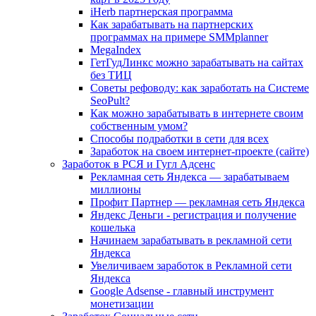
iHerb партнерская программа
Как зарабатывать на партнерских
программах на примере SMMplanner
MegaIndex
ГетГудЛинкс можно зарабатывать на сайтах
без ТИЦ
Советы рефоводу: как заработать на Системе
SeoPult?
Как можно зарабатывать в интернете своим
собственным умом?
Способы подработки в сети для всех
Заработок на своем интернет-проекте (сайте)
Заработок в РСЯ и Гугл Адсенс
Рекламная сеть Яндекса — зарабатываем
миллионы
Профит Партнер — рекламная сеть Яндекса
Яндекс Деньги - регистрация и получение
кошелька
Начинаем зарабатывать в рекламной сети
Яндекса
Увеличиваем заработок в Рекламной сети
Яндекса
Google Adsense - главный инструмент
монетизации