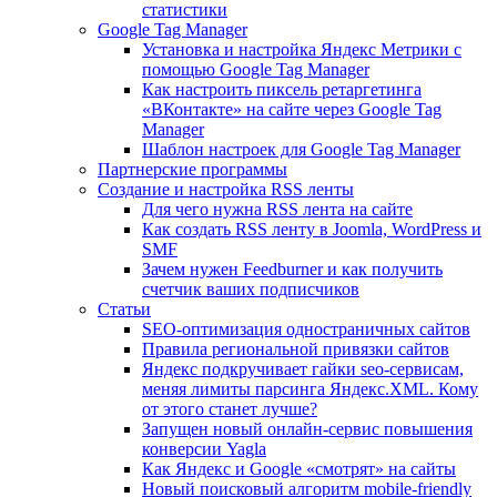
статистики
Google Tag Manager
Установка и настройка Яндекс Метрики с
помощью Google Tag Manager
Как настроить пиксель ретаргетинга
«ВКонтакте» на сайте через Google Tag
Manager
Шаблон настроек для Google Tag Manager
Партнерские программы
Создание и настройка RSS ленты
Для чего нужна RSS лента на сайте
Как создать RSS ленту в Joomla, WordPress и
SMF
Зачем нужен Feedburner и как получить
счетчик ваших подписчиков
Статьи
SEO-оптимизация одностраничных сайтов
Правила региональной привязки сайтов
Яндекс подкручивает гайки seo-сервисам,
меняя лимиты парсинга Яндекс.XML. Кому
от этого станет лучше?
Запущен новый онлайн-сервис повышения
конверсии Yagla
Как Яндекс и Google «смотрят» на сайты
Новый поисковый алгоритм mobile-friendly