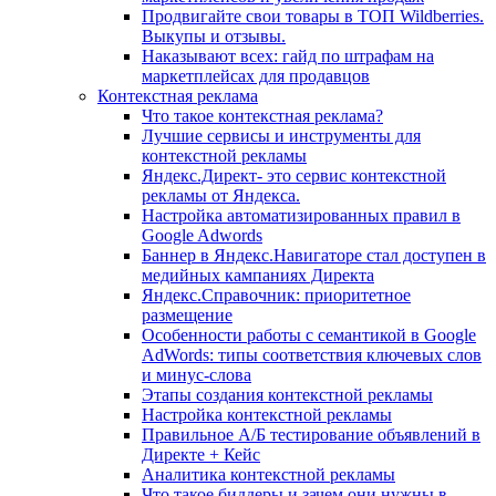
Продвигайте свои товары в ТОП Wildberries.
Выкупы и отзывы.
Наказывают всех: гайд по штрафам на
маркетплейсах для продавцов
Контекстная реклама
Что такое контекстная реклама?
Лучшие сервисы и инструменты для
контекстной рекламы
Яндекс.Директ- это сервис контекстной
рекламы от Яндекса.
Настройка автоматизиpованных правил в
Google Adwords
Баннер в Яндекс.Навигаторе стал доступен в
медийных кампаниях Директа
Яндекс.Справочник: приоритетное
размещение
Особенности работы с семантикой в Google
AdWords: типы соответствия ключевых слов
и минус-слова
Этапы создания контекстной рекламы
Настройка контекстной рекламы
Правильное А/Б тестирование объявлений в
Директе + Кейс
Аналитика контекстной рекламы
Что такое биддеры и зачем они нужны в