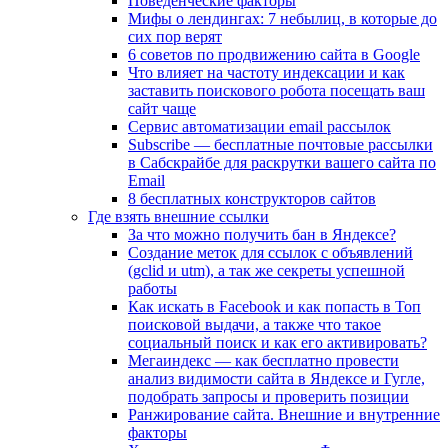
Поведенческие факторы
Мифы о лендингах: 7 небылиц, в которые до
сих пор верят
6 советов по продвижению сайта в Google
Что влияет на частоту индексации и как
заставить поискового робота посещать ваш
сайт чаще
Сервис автоматизации email рассылок
Subscribe — бесплатные почтовые рассылки
в Сабскрайбе для раскрутки вашего сайта по
Email
8 бесплатных конструкторов сайтов
Где взять внешние ссылки
За что можно получить бан в Яндексе?
Cоздание меток для ссылок с объявлений
(gclid и utm), а так же секреты успешной
работы
Как искать в Facebook и как попасть в Топ
поисковой выдачи, а также что такое
социальный поиск и как его активировать?
Мегаиндекс — как бесплатно провести
анализ видимости сайта в Яндексе и Гугле,
подобрать запросы и проверить позиции
Ранжирование сайта. Внешние и внутренние
факторы