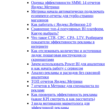
Оценка эффективности SMM: 14 отчетов
Яндекс.Метрики
Метрика начала автоматически подключать
ecommerce-отчеты для турбо-страниц
магазинов
Как работать с Яндекс.Вебвизор 2.0
Сравнение топ-4 популярных BI платформ.
Какую выбрать?
Что такое CTR, CPC, CPA, LTV. Разбираем
показатели эффективности рекламы в
интернете
Как отслеживать количество и источники
лидов: пошаговая инструкция со
скриншотами
Зачем использовать Power BI для аналитики
и как начать работу с сервисом
Анализ рекламы и расходов без сквозной
аналитики
ТОП отчетов Яндекс.Метрики
7 отчетов в Метрике для специалиста по
рекламе
Как проверить эффективность рекламы
(какие KPI смотреть и как рассчитать)
3 вида мотивации маркетолога для
эффективной рекламы