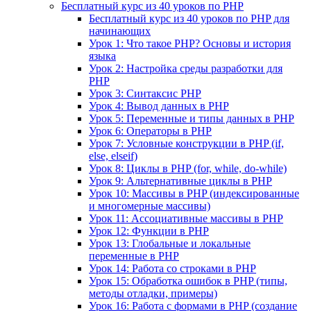
Бесплатный курс из 40 уроков по PHP
Бесплатный курс из 40 уроков по PHP для
начинающих
Урок 1: Что такое PHP? Основы и история
языка
Урок 2: Настройка среды разработки для
PHP
Урок 3: Синтаксис PHP
Урок 4: Вывод данных в PHP
Урок 5: Переменные и типы данных в PHP
Урок 6: Операторы в PHP
Урок 7: Условные конструкции в PHP (if,
else, elseif)
Урок 8: Циклы в PHP (for, while, do-while)
Урок 9: Альтернативные циклы в PHP
Урок 10: Массивы в PHP (индексированные
и многомерные массивы)
Урок 11: Ассоциативные массивы в PHP
Урок 12: Функции в PHP
Урок 13: Глобальные и локальные
переменные в PHP
Урок 14: Работа со строками в PHP
Урок 15: Обработка ошибок в PHP (типы,
методы отладки, примеры)
Урок 16: Работа с формами в PHP (создание