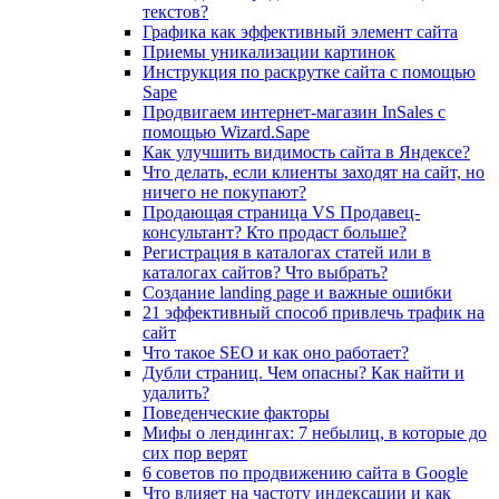
текстов?
Графика как эффективный элемент сайта
Приемы уникализации картинок
Инструкция по раскрутке сайта с помощью
Sape
Продвигаем интернет-магазин InSales с
помощью Wizard.Sape
Как улучшить видимость сайта в Яндексе?
Что делать, если клиенты заходят на сайт, но
ничего не покупают?
Продающая страница VS Продавец-
консультант? Кто продаст больше?
Регистрация в каталогах статей или в
каталогах сайтов? Что выбрать?
Cоздание landing page и важные ошибки
21 эффективный способ привлечь трафик на
сайт
Что такое SEO и как оно работает?
Дубли страниц. Чем опасны? Как найти и
удалить?
Поведенческие факторы
Мифы о лендингах: 7 небылиц, в которые до
сих пор верят
6 советов по продвижению сайта в Google
Что влияет на частоту индексации и как