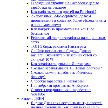
О создании страниц на Facebook с целью
заработка на рекламе
Как набрать много друзей на Facebook?
25 полезных SMM-сервисов: делаем
продвижение в соцсетях более эффективным
и экономим время
Как накрутить просмотры на YouTube
бесплатно?
Рейтинг сайтов для заработка на социальных
сетях
ТОП-5 бирж рекламы Инстаграм
GetUniq пополнение Яндекс Директ,
myTaret, Вконтакте и тизерных сетей со
скидкой 10 %
Как заработать деньги в Инстаграме
Сколько зарабатывают ТОПовые блогеры?
Сколько можно заработать обычному
блогеру?
Способы заработка в инстаграм
Партнёрская программа AliExpress
Секреты продвижения и заработка в
YouTube
Яндекс ДЗЕН
Яндекс Дзен как настроить ленту новостей
по предпочтениям, как создать канал или