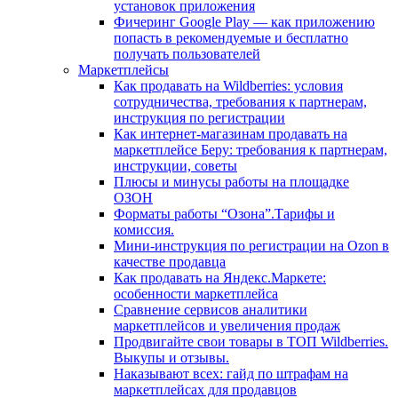
установок приложения
Фичеринг Google Play — как приложению
попасть в рекомендуемые и бесплатно
получать пользователей
Маркетплейсы
Как продавать на Wildberries: условия
сотрудничества, требования к партнерам,
инструкция по регистрации
Как интернет-магазинам продавать на
маркетплейсе Беру: требования к партнерам,
инструкции, советы
Плюсы и минусы работы на площадке
ОЗОН
Форматы работы “Озона”.Тарифы и
комиссия.
Мини-инструкция по регистрации на Ozon в
качестве продавца
Как продавать на Яндекс.Маркете:
особенности маркетплейса
Сравнение сервисов аналитики
маркетплейсов и увеличения продаж
Продвигайте свои товары в ТОП Wildberries.
Выкупы и отзывы.
Наказывают всех: гайд по штрафам на
маркетплейсах для продавцов