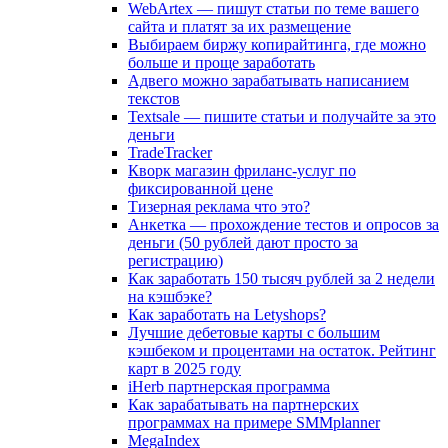
WebArtex — пишут статьи по теме вашего
сайта и платят за их размещение
Выбираем биржу копирайтинга, где можно
больше и проще заработать
Адвего можно зарабатывать написанием
текстов
Textsale — пишите статьи и получайте за это
деньги
TradeTracker
Кворк магазин фриланс-услуг по
фиксированной цене
Тизерная реклама что это?
Анкетка — прохождение тестов и опросов за
деньги (50 рублей дают просто за
регистрацию)
Как заработать 150 тысяч рублей за 2 недели
на кэшбэке?
Как заработать на Letyshops?
Лучшие дебетовые карты с большим
кэшбеком и процентами на остаток. Рейтинг
карт в 2025 году
iHerb партнерская программа
Как зарабатывать на партнерских
программах на примере SMMplanner
MegaIndex