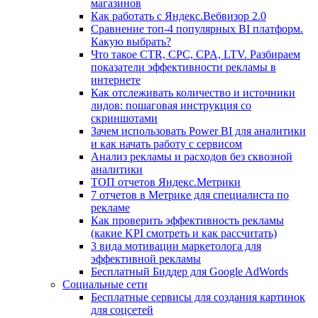
магазинов
Как работать с Яндекс.Вебвизор 2.0
Сравнение топ-4 популярных BI платформ.
Какую выбрать?
Что такое CTR, CPC, CPA, LTV. Разбираем
показатели эффективности рекламы в
интернете
Как отслеживать количество и источники
лидов: пошаговая инструкция со
скриншотами
Зачем использовать Power BI для аналитики
и как начать работу с сервисом
Анализ рекламы и расходов без сквозной
аналитики
ТОП отчетов Яндекс.Метрики
7 отчетов в Метрике для специалиста по
рекламе
Как проверить эффективность рекламы
(какие KPI смотреть и как рассчитать)
3 вида мотивации маркетолога для
эффективной рекламы
Бесплатный Биддер для Google AdWords
Социальные сети
Бесплатные сервисы для создания картинок
для соцсетей