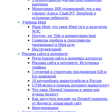
картинок
Мониторинг ИИ-упоминаний: что о вас
говорит Алиса, ChatGPT, DeepSeek и
остальные нейросети
Учебник Html
Язык Html, что такое Html тэги и валидатор
W3C
Doctype, тег Title и комментарии html
Символы пробела и спецсимволы
(мнемоники) в Html коде
Инструментарий
Реклама сайта в интернете
Регистрация сайта в значимых каталогах
Реклама сайта в интернете. Источники
трафика
5 отличий в стратегиях продвижения b2b и
b2c-компаний
10 крупнейших маркетплейсов в России
UTM-метки в помощь интернет-маркетологу
Что такое ПромоСтраницы и зачем они
нужны бизнесу
Как запустить рекламу на ПромоСтраницах
от Яндекса: пошаговый гайд
Брендирование