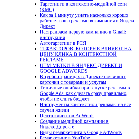
Таргетинги в контекстно-медийной сети
(КМС)
Как за 1 минуту узнать насколько хорошо
работает ваша рекламная кампания в Яндекс
Директ
Настраиваем первую кампанию в Gmail:
инструкция
Автотаргетинг в РСЯ
11 ФАКТОРОВ, КОТОРЫЕ ВЛИЯЮТ НА
ЦЕНУ КЛИКА В КОНТЕКСТНОЙ
РЕКЛАМЕ
UTM-МЕТКИ В ЯНДЕКС ДИРЕКТ И
GOOGLE ADWORDS
В турбо-страницах в Директе появились
карточки с товарами и услугам
Типичные ошибки при запуске рекламы в
Google Ads: как сделать сразу правильно,
чтобы не слить бюджет
Инструменты контекстной рекламы на все
случаи жизни
Центр клиентов AdWords
Создание медийной кампании в
Яндекс.Директе
Виды ремаркетинга в Google AdWords
Ремаркетинг в YouTube