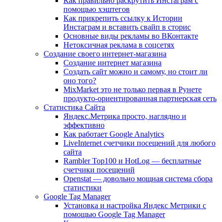
Как правильно раскрутить Инстаграм с
помощью хэштегов
Как прикрепить ссылку к Истории
Инстаграм и вставить свайп в сторис
Основные виды рекламы во ВКонтакте
Нетоксичная реклама в соцсетях
Создание своего интернет-магазина
Создание интернет магазина
Создать сайт можно и самому, но стоит ли
оно того?
MixMarket это не только первая в Рунете
продукто-ориентированная партнерская сеть
Статистика Сайта
Яндекс.Метрика просто, наглядно и
эффективно
Как работает Google Analytics
LiveInternet счетчики посещений для любого
сайта
Rambler Top100 и HotLog — бесплатные
счетчики посещений
Openstat — довольно мощная система сбора
статистики
Google Tag Manager
Установка и настройка Яндекс Метрики с
помощью Google Tag Manager