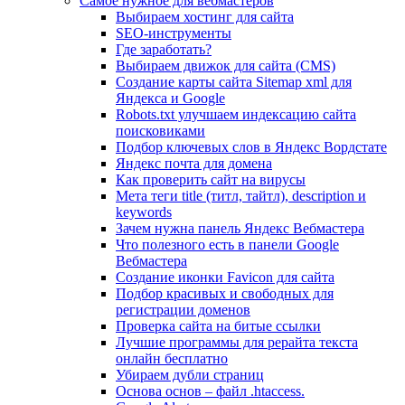
Самое нужное для вебмастеров
Выбираем хостинг для сайта
SEO-инструменты
Где заработать?
Выбираем движок для сайта (CMS)
Создание карты сайта Sitemap xml для
Яндекса и Google
Robots.txt улучшаем индексацию сайта
поисковиками
Подбор ключевых слов в Яндекс Вордстате
Яндекс почта для домена
Как проверить сайт на вирусы
Мета теги title (титл, тайтл), description и
keywords
Зачем нужна панель Яндекс Вебмастера
Что полезного есть в панели Google
Вебмастера
Создание иконки Favicon для сайта
Подбор красивых и свободных для
регистрации доменов
Проверка сайта на битые ссылки
Лучшие программы для рерайта текста
онлайн бесплатно
Убираем дубли страниц
Основа основ – файл .htaccess.