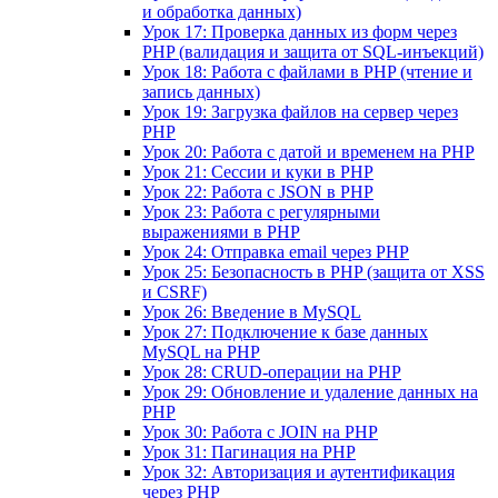
и обработка данных)
Урок 17: Проверка данных из форм через
PHP (валидация и защита от SQL-инъекций)
Урок 18: Работа с файлами в PHP (чтение и
запись данных)
Урок 19: Загрузка файлов на сервер через
PHP
Урок 20: Работа с датой и временем на PHP
Урок 21: Сессии и куки в PHP
Урок 22: Работа с JSON в PHP
Урок 23: Работа с регулярными
выражениями в PHP
Урок 24: Отправка email через PHP
Урок 25: Безопасность в PHP (защита от XSS
и CSRF)
Урок 26: Введение в MySQL
Урок 27: Подключение к базе данных
MySQL на PHP
Урок 28: CRUD-операции на PHP
Урок 29: Обновление и удаление данных на
PHP
Урок 30: Работа с JOIN на PHP
Урок 31: Пагинация на PHP
Урок 32: Авторизация и аутентификация
через PHP