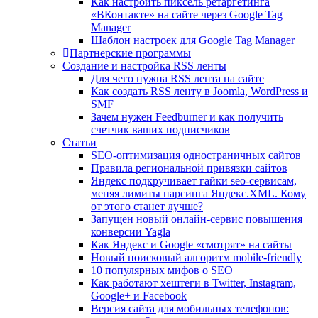
Как настроить пиксель ретаргетинга
«ВКонтакте» на сайте через Google Tag
Manager
Шаблон настроек для Google Tag Manager
Партнерские программы
Создание и настройка RSS ленты
Для чего нужна RSS лента на сайте
Как создать RSS ленту в Joomla, WordPress и
SMF
Зачем нужен Feedburner и как получить
счетчик ваших подписчиков
Статьи
SEO-оптимизация одностраничных сайтов
Правила региональной привязки сайтов
Яндекс подкручивает гайки seo-сервисам,
меняя лимиты парсинга Яндекс.XML. Кому
от этого станет лучше?
Запущен новый онлайн-сервис повышения
конверсии Yagla
Как Яндекс и Google «смотрят» на сайты
Новый поисковый алгоритм mobile-friendly
10 популярных мифов о SEO
Как работают хештеги в Twitter, Instagram,
Google+ и Facebook
Версия сайта для мобильных телефонов: