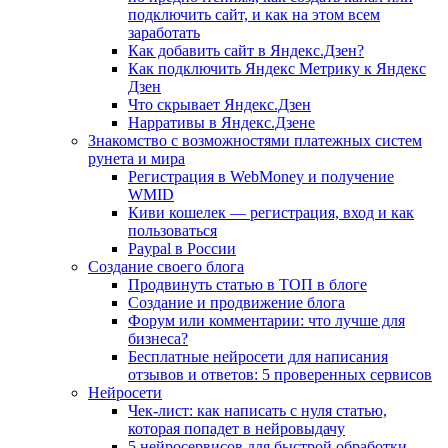
подключить сайт, и как на этом всем
заработать
Как добавить сайт в Яндекс.Дзен?
Как подключить Яндекс Метрику к Яндекс
Дзен
Что скрывает Яндекс.Дзен
Нарративы в Яндекс.Дзене
Знакомство с возможностями платежных систем
рунета и мира
Регистрация в WebMoney и получение
WMID
Киви кошелек — регистрация, вход и как
пользоваться
Paypal в России
Создание своего блога
Продвинуть статью в ТОП в блоге
Создание и продвижение блога
Форум или комментарии: что лучше для
бизнеса?
Бесплатные нейросети для написания
отзывов и ответов: 5 проверенных сервисов
Нейросети
Чек-лист: как написать с нуля статью,
которая попадет в нейровыдачу
5 нейросервисов для быстрой обработки