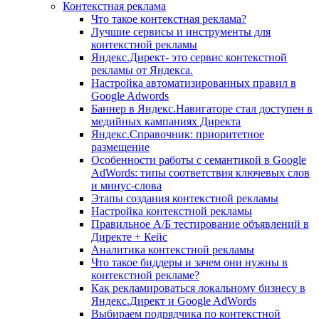
Контекстная реклама
Что такое контекстная реклама?
Лучшие сервисы и инструменты для
контекстной рекламы
Яндекс.Директ- это сервис контекстной
рекламы от Яндекса.
Настройка автоматизиpованных правил в
Google Adwords
Баннер в Яндекс.Навигаторе стал доступен в
медийных кампаниях Директа
Яндекс.Справочник: приоритетное
размещение
Особенности работы с семантикой в Google
AdWords: типы соответствия ключевых слов
и минус-слова
Этапы создания контекстной рекламы
Настройка контекстной рекламы
Правильное А/Б тестирование объявлений в
Директе + Кейс
Аналитика контекстной рекламы
Что такое биддеры и зачем они нужны в
контекстной рекламе?
Как рекламироваться локальному бизнесу в
Яндекс.Директ и Google AdWords
Выбираем подрядчика по контекстной