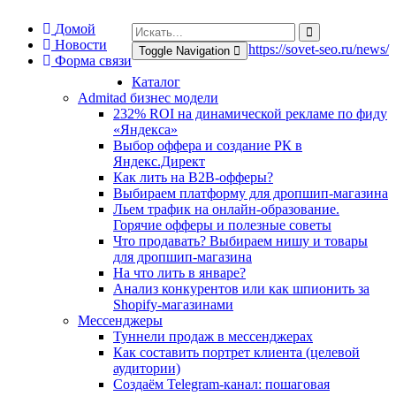
Домой
Новости
https://sovet-seo.ru/news/
Toggle Navigation
Форма связи
Каталог
Admitad бизнес модели
232% ROI на динамической рекламе по фиду
«Яндекса»
Выбор оффера и создание РК в
Яндекс.Директ
Как лить на B2B-офферы?
Выбираем платформу для дропшип-магазина
Льем трафик на онлайн-образование.
Горячие офферы и полезные советы
Что продавать? Выбираем нишу и товары
для дропшип-магазина
На что лить в январе?
Анализ конкурентов или как шпионить за
Shopify-магазинами
Мессенджеры
Туннели продаж в мессенджерах
Как составить портрет клиента (целевой
аудитории)
Создаём Telegram-канал: пошаговая