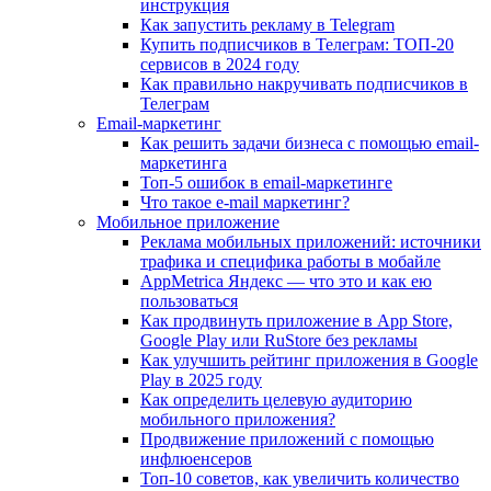
инструкция
Как запустить рекламу в Telegram
Купить подписчиков в Телеграм: ТОП-20
сервисов в 2024 году
Как правильно накручивать подписчиков в
Телеграм
Email-маркетинг
Как решить задачи бизнеса с помощью email-
маркетинга
Топ-5 ошибок в email-маркетинге
Что такое e-mail маркетинг?
Мобильное приложение
Реклама мобильных приложений: источники
трафика и специфика работы в мобайле
AppMetrica Яндекс — что это и как ею
пользоваться
Как продвинуть приложение в App Store,
Google Play или RuStore без рекламы
Как улучшить рейтинг приложения в Google
Play в 2025 году
Как определить целевую аудиторию
мобильного приложения?
Продвижение приложений с помощью
инфлюенсеров
Топ-10 советов, как увеличить количество