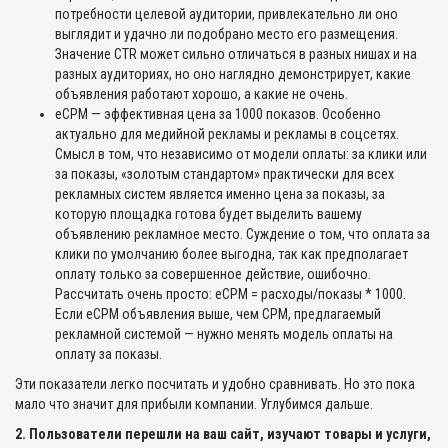
потребности целевой аудитории, привлекательно ли оно
выглядит и удачно ли подобрано место его размещения.
Значение CTR может сильно отличаться в разных нишах и на
разных аудиториях, но оно наглядно демонстрирует, какие
объявления работают хорошо, а какие не очень.
eCPM — эффективная цена за 1000 показов. Особенно
актуально для медийной рекламы и рекламы в соцсетях.
Смысл в том, что независимо от модели оплаты: за клики или
за показы, «золотым стандартом» практически для всех
рекламных систем является именно цена за показы, за
которую площадка готова будет выделить вашему
объявлению рекламное место. Суждение о том, что оплата за
клики по умолчанию более выгодна, так как предполагает
оплату только за совершенное действие, ошибочно.
Рассчитать очень просто: eCPM = расходы/показы * 1000.
Если eCPM объявления выше, чем CPM, предлагаемый
рекламной системой — нужно менять модель оплаты на
оплату за показы.
Эти показатели легко посчитать и удобно сравнивать. Но это пока
мало что значит для прибыли компании. Углубимся дальше.
2. Пользователи перешли на ваш сайт, изучают товары и услуги,