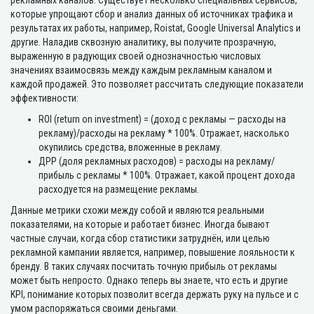
рекламных каналов. Существует несколько специальных сервисов,
которые упрощают сбор и анализ данных об источниках трафика и
результатах их работы, например, Roistat, Google Universal Analytics и
другие. Наладив сквозную аналитику, вы получите прозрачную,
выраженную в радующих своей однозначностью числовых
значениях взаимосвязь между каждым рекламным каналом и
каждой продажей. Это позволяет рассчитать следующие показатели
эффективности:
ROI (return on investment) = (доход c рекламы — расходы на
рекламу)/расходы на рекламу * 100%. Отражает, насколько
окупились средства, вложенные в рекламу.
ДРР (доля рекламных расходов) = расходы на рекламу/
прибыль с рекламы * 100%. Отражает, какой процент дохода
расходуется на размещение рекламы.
Данные метрики схожи между собой и являются реальными
показателями, на которые и работает бизнес. Иногда бывают
частные случаи, когда сбор статистики затруднён, или целью
рекламной кампании является, например, повышение лояльности к
бренду. В таких случаях посчитать точную прибыль от рекламы
может быть непросто. Однако теперь вы знаете, что есть и другие
KPI, понимание которых позволит всегда держать руку на пульсе и с
умом распоряжаться своими деньгами.