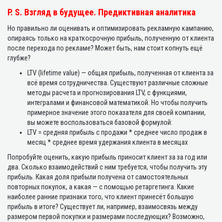
P. S. Взгляд в будущее. Предиктивная аналитика
Но правильно ли оценивать и оптимизировать рекламную кампанию,
опираясь только на краткосрочную прибыль, полученную от клиента
после перехода по рекламе? Может быть, нам стоит копнуть ещё
глубже?
LTV (lifetime value) — общая прибыль, полученная от клиента за
всё время сотрудничества. Существуют различные сложные
методы расчета и прогнозирования LTV, с функциями,
интегралами и финансовой математикой. Но чтобы получить
примерное значение этого показателя для своей компании,
вы можете воспользоваться базовой формулой:
LTV = средняя прибыль с продажи * среднее число продаж в
месяц * среднее время удержания клиента в месяцах
Попробуйте оценить, какую прибыль приносит клиент за за год или
два. Сколько взаимодействий с ним требуется, чтобы получить эту
прибыль. Какая доля прибыли получена от самостоятельных
повторных покупок, а какая — с помощью ретаргетинга. Какие
наиболее ранние признаки того, что клиент принесёт большую
прибыль в итоге? Существует ли, например, взаимосвязь между
размером первой покупки и размерами последующих? Возможно,