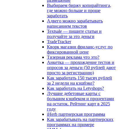
размещение
Выбираем биржу копирайтинга,
где можно больше и проще
заработать
Адвего можно зарабатывать
написанием текстов
Textsale — пишите статьи и
получайте за это деньги
TradeTracker
Кворк магазин фриланс-услуг по
фиксированной цене
Тизерная реклама что это?
Анкетка — прохождение тестов и
опросов за деньги (50 рублей дают
просто за регистрацию)
Как заработать 150 тысяч рублей
за 2 недели на кэшбэке?
Как заработать на Letyshops?
Лучшие дебетовые карты с
большим кэшбеком и процентами
на остаток. Рейтинг карт в 2025
году
iHerb партнерская программа
Как зарабатывать на партнерских
программах на примере