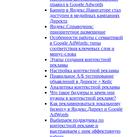
правил в Google Adwords
Баннер в Яндекс.Навигаторе стал
доступен в медийных кампаниях
Директа
Яндекс.Справочник:
приоритетное размещение
Особенности работы с семантикой
в Google AdWords: типы
соответствия ключевых слов и
минус-слова
Этапы создания контекстной
рекламы
Настройка контекстной рекламы
Правильное А/Б тестирование
объявлений в Директе + Кейс
Аналитика контекстной рекламы
Что такое биддеры и зачем они
нужны в контекстной рекламе?
Как рекламироваться локальному
бизнесу в Яндекс.Директ и Google
AdWords
Выбираем подрядчика по
контекстной рекламе и
выстраиваем с ним эффективную
работу