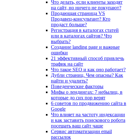
Что делать, если клиенты заходят
на сайт, но ничего не покупают?
Продающая страница VS
Продавец-консультант? Кто
продаст больше?
Регистрация в каталогах статей
или в каталогах сайтов? Что
выбрать?
Cоздание landing page и важные
ошибки
21 эффективный способ привлечь
трафик на сайт
Что такое SEO и как оно работает?
Дубли страниц. Чем опасны? Как
найти и удалить?
Поведенческие факторы
Мифы о лендингах: 7 небылиц, в
которые до сих пор верят
6 советов по продвижению сайта в
Google
Что влияет на частоту индексации
и как заставить поискового робота
посещать ваш сайт чаще
Сервис автоматизации email
рассылок