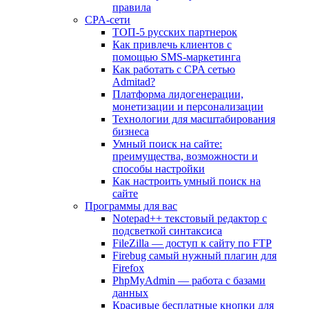
правила
CPA-сети
ТОП-5 русских партнерок
Как привлечь клиентов с
помощью SMS-маркетинга
Как работать с CPA сетью
Admitad?
Платформа лидогенерации,
монетизации и персонализации
Технологии для масштабирования
бизнеса
Умный поиск на сайте:
преимущества, возможности и
способы настройки
Как настроить умный поиск на
сайте
Программы для вас
Notepad++ текстовый редактор с
подсветкой синтаксиса
FileZilla — доступ к сайту по FTP
Firebug самый нужный плагин для
Firefox
PhpMyAdmin — работа с базами
данных
Красивые бесплатные кнопки для