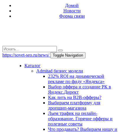
Домой
Новости
Форма связи
https://sovet-seo.ru/news/
Toggle Navigation
Каталог
Admitad бизнес модели
232% ROI на динамической
рекламе по фиду «Яндекса»
Выбор оффера и создание РК в
Яндекс.Директ
Как лить на B2B-офферы?
Выбираем платформу для
дропшип-магазина
Льем трафик на онлайн-
образование. Горячие офферы и
полезные советы
Что продавать? Выбираем нишу и