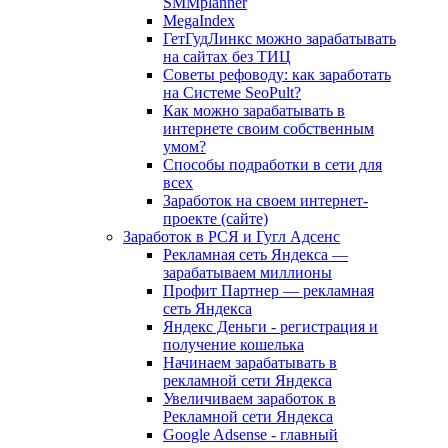
SMMplanner
MegaIndex
ГетГудЛинкс можно зарабатывать
на сайтах без ТИЦ
Советы рефоводу: как заработать
на Системе SeoPult?
Как можно зарабатывать в
интернете своим собственным
умом?
Способы подработки в сети для
всех
Заработок на своем интернет-
проекте (сайте)
Заработок в РСЯ и Гугл Адсенс
Рекламная сеть Яндекса —
зарабатываем миллионы
Профит Партнер — рекламная
сеть Яндекса
Яндекс Деньги - регистрация и
получение кошелька
Начинаем зарабатывать в
рекламной сети Яндекса
Увеличиваем заработок в
Рекламной сети Яндекса
Google Adsense - главный