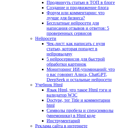
Продвинуть статью в ТОП в блоге
Создание и продвижение блога
Форум или комментарии: что
лучше для бизнеса?
Бесплатные нейросети для
написания отзывов и ответов: 5
проверенных сервисов
Нейросети
Чек-лист: как написать с нуля
статью, которая попадет в
нейровыдачу
5 нейросервисов для быстрой
обработки картинок
Мониторинг ИИ-упоминаний: что
о вас говорит Алиса, ChatGPT,
DeepSeek и остальные нейросети
Учебник Html
Язык Html, что такое Html тэги и
валидатор W3C
Doctype, тег Title и комментарии
html
Символы пробела и спецсимволы
(мнемоники) в Html коде
Инструментарий
Реклама сайта в интернете