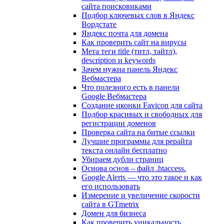
сайта поисковиками
Подбор ключевых слов в Яндекс
Вордстате
Яндекс почта для домена
Как проверить сайт на вирусы
Мета теги title (титл, тайтл),
description и keywords
Зачем нужна панель Яндекс
Вебмастера
Что полезного есть в панели
Google Вебмастера
Создание иконки Favicon для сайта
Подбор красивых и свободных для
регистрации доменов
Проверка сайта на битые ссылки
Лучшие программы для рерайта
текста онлайн бесплатно
Убираем дубли страниц
Основа основ – файл .htaccess.
Google Alerts — что это такое и как
его использовать
Измерение и увеличение скорости
сайта в GTmetrix
Домен для бизнеса
Как проверить уникальность