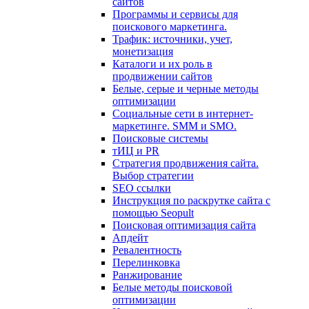
сайтов
Программы и сервисы для
поискового маркетинга.
Трафик: источники, учет,
монетизация
Каталоги и их роль в
продвижении сайтов
Белые, серые и черные методы
оптимизации
Социальные сети в интернет-
маркетинге. SMM и SMO.
Поисковые системы
тИЦ и PR
Стратегия продвижения сайта.
Выбор стратегии
SEO ссылки
Инструкция по раскрутке сайта с
помощью Seopult
Поисковая оптимизация сайта
Апдейт
Ревалентность
Перелинковка
Ранжирование
Белые методы поисковой
оптимизации