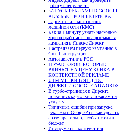
Яндекс.Директ: как проверить
работу специалиста
ЗАПУСК РЕКЛАМЫ В GOOGLE
ADS: БЫСТРО И БЕЗ РИСКА
Таргетинги в контекстно-
медийной сети (КМС)
Как за 1 минуту узнать насколько
хорошо работает ваша рекламная
кампания в Яндекс Директ
Настраиваем первую кампанию в
Gmail: инструкция
Автотаргетинг в РСЯ
11 ФАКТОРОВ, КОТОРЫЕ
ВЛИЯЮТ НА ЦЕНУ КЛИКА В
КОНТЕКСТНОЙ РЕКЛАМЕ
UTM-МЕТКИ В ЯНДЕКС
ДИРЕКТ И GOOGLE ADWORDS
В турбо-страницах в Директе
появились карточки с товарами и
услугам
Типичные ошибки при запуске
рекламы в Google Ads: как сделать
сразу правильно, чтобы не слить
бюджет
Инструменты контекстной