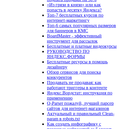
«Из грязи в князи» или как
попасть в десятку Яндекса?
Топ-7 бесплатных курсов по
интернет-маркетингу
Топ-6 самых популярных размеров
для баннеров в КМС
BoardMaster - эффективный
инструмент для рассылок
Бесплатные и платные видеокурсы
РУКОВОДСТВО ПО
ЯНДЕКС.ФОРМЫ
Бесплатные ресурсы в помощь
дизайнеру
Обзор сервисов для поиска
конкурентов
Продавать не продавая: как
работают триггеры в контенте
Яндекс.Вордстат: инструкция по
применению
Q-Parser пожалуй, лучший парсер
сайтов для интернет-магазинов
Актуальный и правильный Clean-
param в robots.txt
Как создать инфографику с