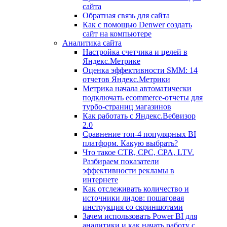
сайта
Обратная связь для сайта
Как с помощью Denwer создать
сайт на компьютере
Аналитика сайта
Настройка счетчика и целей в
Яндекс.Метрике
Оценка эффективности SMM: 14
отчетов Яндекс.Метрики
Метрика начала автоматически
подключать ecommerce-отчеты для
турбо-страниц магазинов
Как работать с Яндекс.Вебвизор
2.0
Сравнение топ-4 популярных BI
платформ. Какую выбрать?
Что такое CTR, CPC, CPA, LTV.
Разбираем показатели
эффективности рекламы в
интернете
Как отслеживать количество и
источники лидов: пошаговая
инструкция со скриншотами
Зачем использовать Power BI для
аналитики и как начать работу с