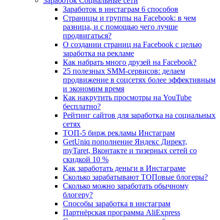
Заработок Социальные сети
Заработок в инстаграм 6 способов
Страницы и группы на Facebook: в чем
разница, и с помощью чего лучше
продвигаться?
О создании страниц на Facebook с целью
заработка на рекламе
Как набрать много друзей на Facebook?
25 полезных SMM-сервисов: делаем
продвижение в соцсетях более эффективным
и экономим время
Как накрутить просмотры на YouTube
бесплатно?
Рейтинг сайтов для заработка на социальных
сетях
ТОП-5 бирж рекламы Инстаграм
GetUniq пополнение Яндекс Директ,
myTaret, Вконтакте и тизерных сетей со
скидкой 10 %
Как заработать деньги в Инстаграме
Сколько зарабатывают ТОПовые блогеры?
Сколько можно заработать обычному
блогеру?
Способы заработка в инстаграм
Партнёрская программа AliExpress