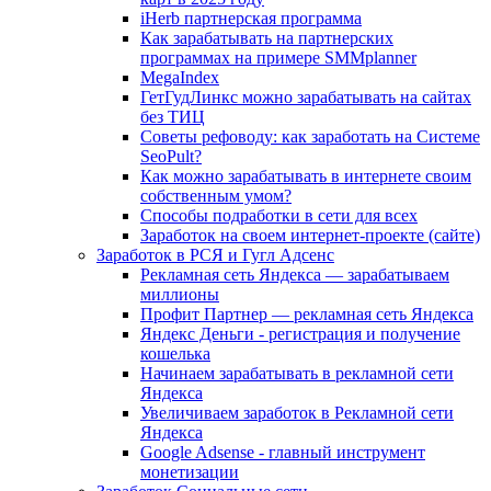
iHerb партнерская программа
Как зарабатывать на партнерских
программах на примере SMMplanner
MegaIndex
ГетГудЛинкс можно зарабатывать на сайтах
без ТИЦ
Советы рефоводу: как заработать на Системе
SeoPult?
Как можно зарабатывать в интернете своим
собственным умом?
Способы подработки в сети для всех
Заработок на своем интернет-проекте (сайте)
Заработок в РСЯ и Гугл Адсенс
Рекламная сеть Яндекса — зарабатываем
миллионы
Профит Партнер — рекламная сеть Яндекса
Яндекс Деньги - регистрация и получение
кошелька
Начинаем зарабатывать в рекламной сети
Яндекса
Увеличиваем заработок в Рекламной сети
Яндекса
Google Adsense - главный инструмент
монетизации