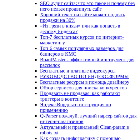
SEO-аудит сайта: что это такое и почему без
него нельзя продвинуть сайт
Хороший текст на сайте может поднять
продажи на 30%
«Из грязи в князи» или как попасть в
десятку Яндекса?
Топ-7 бесплатных курсов по интернет-
маркетингу
Топ-6 самых популярных размеров для
баннеров в КМС
BoardMaster - эффективный инструмент для
рассылок
Бесплатные и платные видеокурсы
РУКОВОДСТВО ПО ЯНДЕКС.ФОРМЫ
Бесплатные ресурсы в помощь дизайнеру
Обзор сервисов для поиска конкурентов
Продавать не продавая: как работают
триггеры в контенте
Яндекс.Вордстат: инструкция по
применению
Q-Parser пожалуй, лучший парсер сайтов для
интернет-магазинов
Актуальный и правильный Clean-param в
robots.txt
Как создать инфографику с помощью