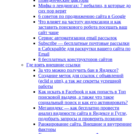
Поведенческие факторы
Мифы о лендингах: 7 небылиц, в которые до
сих пор верят
6 советов по продвижению сайта в Google
Что влияет на частоту индексации и как
заставить поискового робота посещать ваш
сайт чаще
Сервис автоматизации email рассылок
Subscribe — бесплатные почтовые рассылки
в Сабскрайбе для раскрутки вашего сайта по
Email
8 бесплатных конструкторов сайтов
Где взять внешние ссылки
За что можно получить бан в Яндексе?
Cоздание меток для ссылок с объявлений
(gclid и utm), а так же секреты успешной
работы
Как искать в Facebook и как попасть в Топ
поисковой выдачи, а также что такое
социальный поиск и как его активировать?
Мегаиндекс — как бесплатно провести
анализ видимости сайта в Яндексе и Гугле,
подобрать запросы и проверить позиции
Ранжирование сайта. Внешние и внутренние
факторы