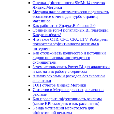
Оценка эффективности SMM: 14 отчетов
Яндекс.Метрики
Метрика начала автоматически подключать
ecommerce-отчеты для турбо-страниц
магазинов
Как работать с Яндекс.Вебвизор 2.0
Сравнение топ-4 популярных BI платформ.
Какую выбрать?
Что такое CTR, CPC, CPA, LTV. Разбираем
показатели эффективности рекламы в
интернете
Как отслеживать количество и источники
лидов: пошаговая инструкция со
скриншотами
Зачем использовать Power BI для аналитики
и как начать работу с сервисом
Анализ рекламы и расходов без сквозной
аналитики
ТОП отчетов Яндекс.Метрики
7 отчетов в Метрике для специалиста по
рекламе
Как проверить эффективность рекламы
(какие KPI смотреть и как рассчитать)
3 вида мотивации маркетолога для
эффективной рекламы