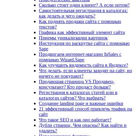
Сколько стоит один клиент? А если оптом?
Самостоятельная регистрация в каталогах:
как делать и чего ожидать?
Как поднять продажи сайта с помощью
текстов?
Графика как эффективный элемент сайта
Приемы уникализации картинок
Инструкция по раскрутке сайта с помощью
Sape
Продвигаем интернет-магазин InSales с
помощью Wizard.Sape
Как улучшить видимость сайта в Яндексе?
Что делать, если клиенты заходят на сайт, но
ничего не покупают?
Продающая страница VS Продавец-
консультант? Кто продаст больше?
Регистрация в каталогах статей или в
каталогах сайтов? Что выбрать?
Cоздание landing page и важные ошибки
21 эффективный способ привлечь трафик на
сайт
Что такое SEO и как оно работает?
Дубли страниц. Чем опасны? Как найти и
удалить?