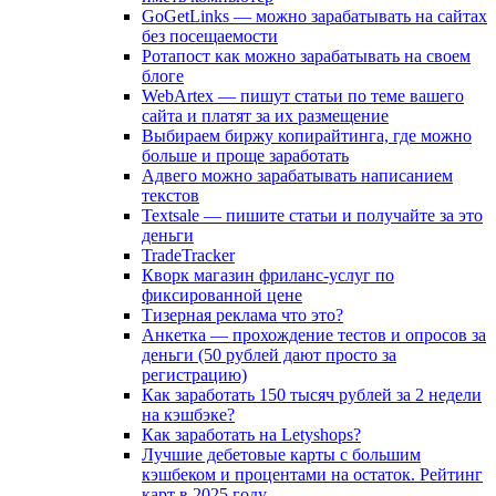
GoGetLinks — можно зарабатывать на сайтах
без посещаемости
Ротапост как можно зарабатывать на своем
блоге
WebArtex — пишут статьи по теме вашего
сайта и платят за их размещение
Выбираем биржу копирайтинга, где можно
больше и проще заработать
Адвего можно зарабатывать написанием
текстов
Textsale — пишите статьи и получайте за это
деньги
TradeTracker
Кворк магазин фриланс-услуг по
фиксированной цене
Тизерная реклама что это?
Анкетка — прохождение тестов и опросов за
деньги (50 рублей дают просто за
регистрацию)
Как заработать 150 тысяч рублей за 2 недели
на кэшбэке?
Как заработать на Letyshops?
Лучшие дебетовые карты с большим
кэшбеком и процентами на остаток. Рейтинг
карт в 2025 году