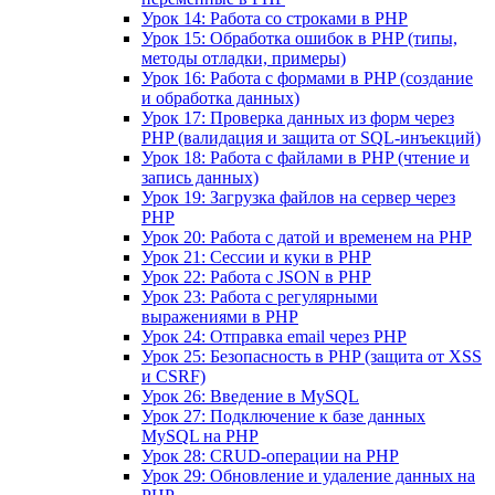
Урок 14: Работа со строками в PHP
Урок 15: Обработка ошибок в PHP (типы,
методы отладки, примеры)
Урок 16: Работа с формами в PHP (создание
и обработка данных)
Урок 17: Проверка данных из форм через
PHP (валидация и защита от SQL-инъекций)
Урок 18: Работа с файлами в PHP (чтение и
запись данных)
Урок 19: Загрузка файлов на сервер через
PHP
Урок 20: Работа с датой и временем на PHP
Урок 21: Сессии и куки в PHP
Урок 22: Работа с JSON в PHP
Урок 23: Работа с регулярными
выражениями в PHP
Урок 24: Отправка email через PHP
Урок 25: Безопасность в PHP (защита от XSS
и CSRF)
Урок 26: Введение в MySQL
Урок 27: Подключение к базе данных
MySQL на PHP
Урок 28: CRUD-операции на PHP
Урок 29: Обновление и удаление данных на