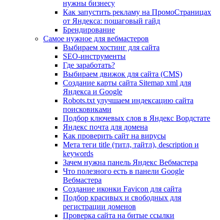
нужны бизнесу
Как запустить рекламу на ПромоСтраницах
от Яндекса: пошаговый гайд
Брендирование
Самое нужное для вебмастеров
Выбираем хостинг для сайта
SEO-инструменты
Где заработать?
Выбираем движок для сайта (CMS)
Создание карты сайта Sitemap xml для
Яндекса и Google
Robots.txt улучшаем индексацию сайта
поисковиками
Подбор ключевых слов в Яндекс Вордстате
Яндекс почта для домена
Как проверить сайт на вирусы
Мета теги title (титл, тайтл), description и
keywords
Зачем нужна панель Яндекс Вебмастера
Что полезного есть в панели Google
Вебмастера
Создание иконки Favicon для сайта
Подбор красивых и свободных для
регистрации доменов
Проверка сайта на битые ссылки