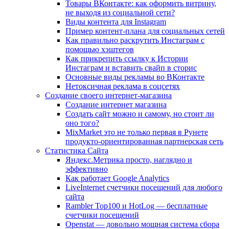
Товары ВКонтакте: как оформить витрину,
не выходя из социальной сети?
Виды контента для Instagram
Пример контент-плана для социальных сетей
Как правильно раскрутить Инстаграм с
помощью хэштегов
Как прикрепить ссылку к Истории
Инстаграм и вставить свайп в сторис
Основные виды рекламы во ВКонтакте
Нетоксичная реклама в соцсетях
Создание своего интернет-магазина
Создание интернет магазина
Создать сайт можно и самому, но стоит ли
оно того?
MixMarket это не только первая в Рунете
продукто-ориентированная партнерская сеть
Статистика Сайта
Яндекс.Метрика просто, наглядно и
эффективно
Как работает Google Analytics
LiveInternet счетчики посещений для любого
сайта
Rambler Top100 и HotLog — бесплатные
счетчики посещений
Openstat — довольно мощная система сбора