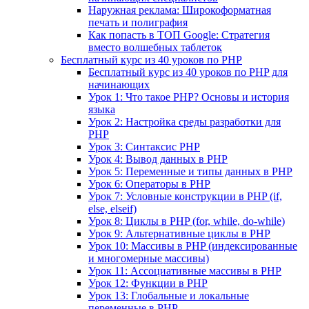
Наружная реклама: Широкоформатная
печать и полиграфия
Как попасть в ТОП Google: Стратегия
вместо волшебных таблеток
Бесплатный курс из 40 уроков по PHP
Бесплатный курс из 40 уроков по PHP для
начинающих
Урок 1: Что такое PHP? Основы и история
языка
Урок 2: Настройка среды разработки для
PHP
Урок 3: Синтаксис PHP
Урок 4: Вывод данных в PHP
Урок 5: Переменные и типы данных в PHP
Урок 6: Операторы в PHP
Урок 7: Условные конструкции в PHP (if,
else, elseif)
Урок 8: Циклы в PHP (for, while, do-while)
Урок 9: Альтернативные циклы в PHP
Урок 10: Массивы в PHP (индексированные
и многомерные массивы)
Урок 11: Ассоциативные массивы в PHP
Урок 12: Функции в PHP
Урок 13: Глобальные и локальные
переменные в PHP