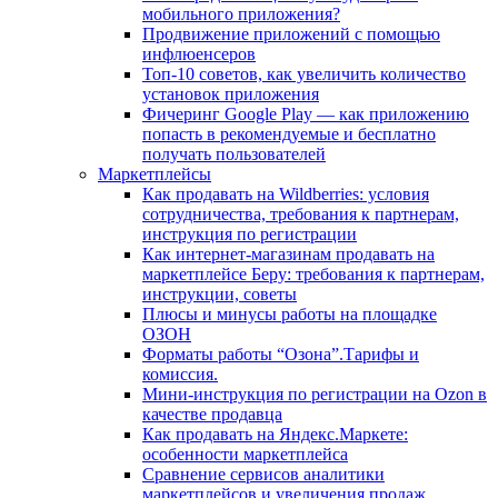
мобильного приложения?
Продвижение приложений с помощью
инфлюенсеров
Топ-10 советов, как увеличить количество
установок приложения
Фичеринг Google Play — как приложению
попасть в рекомендуемые и бесплатно
получать пользователей
Маркетплейсы
Как продавать на Wildberries: условия
сотрудничества, требования к партнерам,
инструкция по регистрации
Как интернет-магазинам продавать на
маркетплейсе Беру: требования к партнерам,
инструкции, советы
Плюсы и минусы работы на площадке
ОЗОН
Форматы работы “Озона”.Тарифы и
комиссия.
Мини-инструкция по регистрации на Ozon в
качестве продавца
Как продавать на Яндекс.Маркете:
особенности маркетплейса
Сравнение сервисов аналитики
маркетплейсов и увеличения продаж