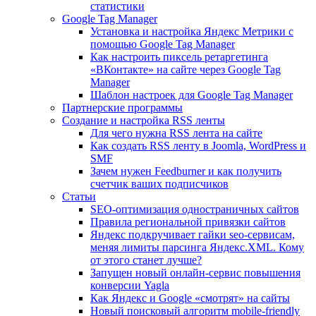
статистики
Google Tag Manager
Установка и настройка Яндекс Метрики с
помощью Google Tag Manager
Как настроить пиксель ретаргетинга
«ВКонтакте» на сайте через Google Tag
Manager
Шаблон настроек для Google Tag Manager
Партнерские программы
Создание и настройка RSS ленты
Для чего нужна RSS лента на сайте
Как создать RSS ленту в Joomla, WordPress и
SMF
Зачем нужен Feedburner и как получить
счетчик ваших подписчиков
Статьи
SEO-оптимизация одностраничных сайтов
Правила региональной привязки сайтов
Яндекс подкручивает гайки seo-сервисам,
меняя лимиты парсинга Яндекс.XML. Кому
от этого станет лучше?
Запущен новый онлайн-сервис повышения
конверсии Yagla
Как Яндекс и Google «смотрят» на сайты
Новый поисковый алгоритм mobile-friendly