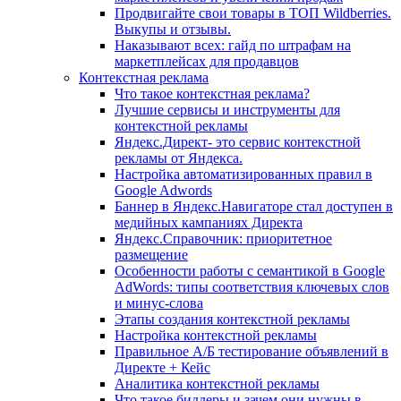
Продвигайте свои товары в ТОП Wildberries.
Выкупы и отзывы.
Наказывают всех: гайд по штрафам на
маркетплейсах для продавцов
Контекстная реклама
Что такое контекстная реклама?
Лучшие сервисы и инструменты для
контекстной рекламы
Яндекс.Директ- это сервис контекстной
рекламы от Яндекса.
Настройка автоматизиpованных правил в
Google Adwords
Баннер в Яндекс.Навигаторе стал доступен в
медийных кампаниях Директа
Яндекс.Справочник: приоритетное
размещение
Особенности работы с семантикой в Google
AdWords: типы соответствия ключевых слов
и минус-слова
Этапы создания контекстной рекламы
Настройка контекстной рекламы
Правильное А/Б тестирование объявлений в
Директе + Кейс
Аналитика контекстной рекламы
Что такое биддеры и зачем они нужны в