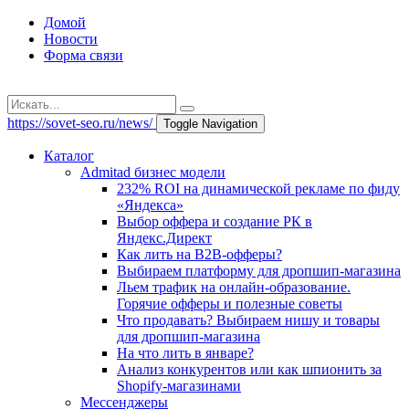
Домой
Новости
Форма связи
https://sovet-seo.ru/news/
Toggle Navigation
Каталог
Admitad бизнес модели
232% ROI на динамической рекламе по фиду
«Яндекса»
Выбор оффера и создание РК в
Яндекс.Директ
Как лить на B2B-офферы?
Выбираем платформу для дропшип-магазина
Льем трафик на онлайн-образование.
Горячие офферы и полезные советы
Что продавать? Выбираем нишу и товары
для дропшип-магазина
На что лить в январе?
Анализ конкурентов или как шпионить за
Shopify-магазинами
Мессенджеры