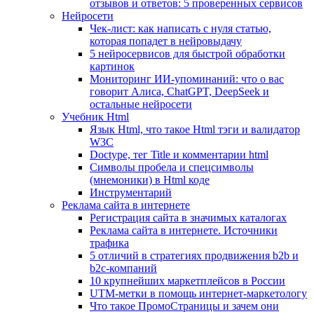
отзывов и ответов: 5 проверенных сервисов
Нейросети
Чек-лист: как написать с нуля статью,
которая попадет в нейровыдачу
5 нейросервисов для быстрой обработки
картинок
Мониторинг ИИ-упоминаний: что о вас
говорит Алиса, ChatGPT, DeepSeek и
остальные нейросети
Учебник Html
Язык Html, что такое Html тэги и валидатор
W3C
Doctype, тег Title и комментарии html
Символы пробела и спецсимволы
(мнемоники) в Html коде
Инструментарий
Реклама сайта в интернете
Регистрация сайта в значимых каталогах
Реклама сайта в интернете. Источники
трафика
5 отличий в стратегиях продвижения b2b и
b2c-компаний
10 крупнейших маркетплейсов в России
UTM-метки в помощь интернет-маркетологу
Что такое ПромоСтраницы и зачем они