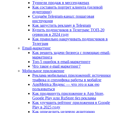
Туннели продаж в мессенджерах
Как составить портрет клиента (целевой
аудитории)
Создаём Telegram-канал: пошаговая
инструкция
Как запустить рекламу в Telegram
Купить подписчиков в Телеграм: ТОП-20
сервисов в 2024 году
Как правильно накручивать подписчиков в
Телеграм
Email-маркетинг
Как решить задачи бизнеса с помощью email-
маркетинга
Топ-5 ошибок в email-маркетинге
Что такое e-mail маркетинг?
Мобильное приложение
Реклама мобильных приложений: источники
трафика и специфика работы в мобайле
AppMetrica Яндекс — что это и как ею
пользоваться
Как продвинуть приложение в App Store,
Google Play или RuStore без рекламы
Как улучшить рейтинг приложения в Google
Play в 2025 году
Как определить целевую аудиторию